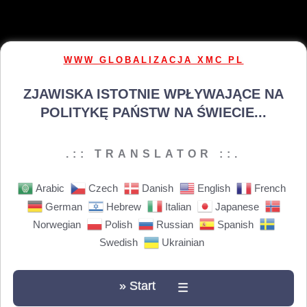
WWW GLOBALIZACJA XMC PL
ZJAWISKA ISTOTNIE WPŁYWAJĄCE NA
POLITYKĘ PAŃSTW NA ŚWIECIE...
.:: TRANSLATOR ::.
Arabic
Czech
Danish
English
French
German
Hebrew
Italian
Japanese
Norwegian
Polish
Russian
Spanish
Swedish
Ukrainian
» Start
☰