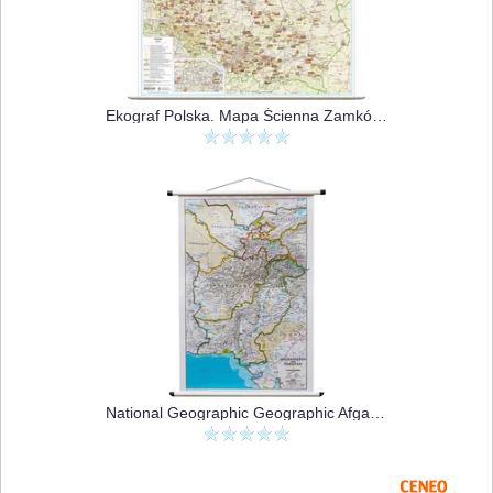
Ekograf Polska. Mapa Ścienna Zamków 1:700 000
National Geographic Geographic Afganistan Pakistan Classic Mapa Ścienna Polityczna 1:3 363 300