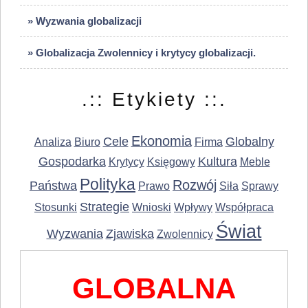
» Wyzwania globalizacji
» Globalizacja Zwolennicy i krytycy globalizacji.
.:: Etykiety ::.
Ekonomia
Cele
Globalny
Analiza
Biuro
Firma
Gospodarka
Kultura
Krytycy
Księgowy
Meble
Polityka
Rozwój
Państwa
Prawo
Siła
Sprawy
Strategie
Stosunki
Wnioski
Wpływy
Współpraca
Świat
Wyzwania
Zjawiska
Zwolennicy
GLOBALNA