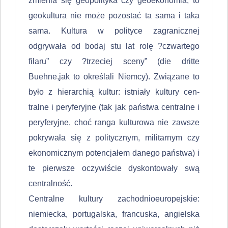
zmienia się geopolityka czy geoekonomia, to
geokultura nie mo­że pozostać ta sama i taka
sama. Kultura w polityce zagranicznej
odgrywała od bodaj stu lat rolę ?czwartego
filaru” czy ?trzeciej sceny” (die dritte
Buehne,jak to określali Niemcy). Związane to
było z hierarchią kultur: istniały kultury cen­
tralne i peryferyjne (tak jak państwa centralne i
peryferyjne, choć ranga kultu­rowa nie zawsze
pokrywała się z politycznym, militarnym czy
ekonomicznym potencjałem danego państwa) i
te pierwsze oczywiście dyskontowały swą
centralność.
Centralne kultury zachodnioeuropejskie:
niemiecka, portugalska, francuska, angielska