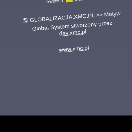
Ukrainian
🌎 GLOBALIZACJA.XMC.PL >> Motyw
Global-System stworzony przez
dev.xmc.pl
www.xmc.pl