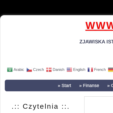
WWW
ZJAWISKA IS
Arabic
Czech
Danish
English
French
» Start
» Finanse
» 
.:: Czytelnia ::.