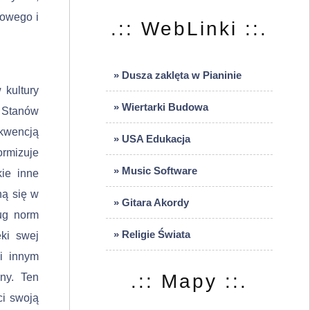
dowego i
.:: WebLinki ::.
» Dusza zaklęta w Pianinie
 kultury
» Wiertarki Budowa
 Stanów
kwencją
» USA Edukacja
ormizuje
» Music Software
kie inne
ną się w
» Gitara Akordy
ług norm
» Religie Świata
ęki swej
ci innym
.:: Mapy ::.
sny. Ten
ci swoją