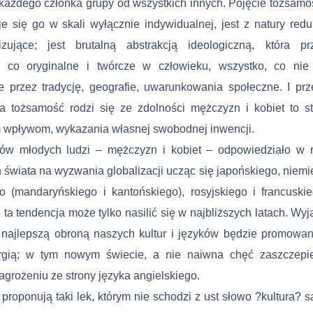
każdego członka grupy od wszystkich innych. Pojęcie tożsamośc
je się go w skali wyłącznie indywidualnej, jest z natury redu
zujące; jest brutalną abstrakcją ideologiczną, która prz
, co oryginalne i twórcze w człowieku, wszystko, co nie 
 przez tradycję, geografie, uwarunkowania społeczne. I prz
a tożsamość rodzi się ze zdolności mężczyzn i kobiet to s
 wpływom, wy­kazania własnej swobodnej inwencji.
nów młodych ludzi – męż­czyzn i kobiet – odpowiedziało w r
 świata na wyzwania globalizacji ucząc się japońskiego, nie­mi
o (mandaryńskiego i kantońskiego), rosyjskiego i fran­cusk
 ta tendencja może tylko nasilić się w najbliższych latach. Wyja
 najlepszą obroną naszych kultur i języków będzie promowan
rgią; w tym nowym świecie, a nie naiwna chęć zaszczepie
agro­żeniu ze strony języka angielskiego.
y proponują taki lek, którym nie schodzi z ust słowo ?kultura? s