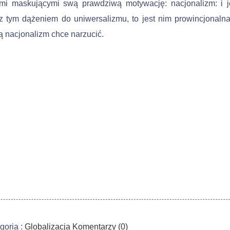
ami maskującymi swą prawdziwą motywację: nacjonalizm: i j
 z tym dążeniem do uniwersalizmu, to jest nim prowincjo­naln
­ką nacjonalizm chce narzucić.
goria :
Globalizacja
Komentarzy (0)