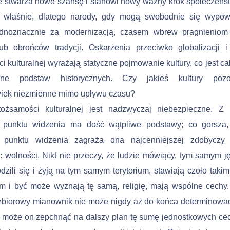
 stwarza nowe szansę i sta­nowi nowy ważny krok społeczeńs
 i właśnie, dlatego narody, gdy mogą swobodnie się wypowi
ednoznacznie za moder­nizacją, czasem wbrew pragnieniom
ub obrońców tradycji. Oskarżenia przeciwko globalizacji 
i kulturalnej wyraża­ją statyczne pojmowanie kultury, co jest ca
one podstaw historycznych. Czy jakieś kultury pozo­
wiek niezmienne mi­mo upływu czasu?
tożsamości kulturalnej jest nadzwyczaj niebezpieczne. Z 
 punktu widzenia ma dość wątpliwe podstawy; co gorsza, 
 punktu widzenia zagraża ona najcenniejszej zdobyczy 
: wolności. Nikt nie przeczy, że lu­dzie mówiący, tym samym j
odzili się i żyją na tym samym terytorium, stawiają czoło tak
 i być może wyznają tę sa­mą, religię, mają wspólne cechy.
zbiorowy mianownik nie może nigdy aż do końca determinować
; może on zepchnąć na dalszy plan tę sumę jednostkowych cec