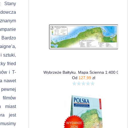
z Stany
adowcza
j znanym
kampanie
. Bardzo
igne’a,
 sztuki,
ky fried
sów i T-
Wybrzeże Bałtyku. Mapa Ścienna 1:400 000
Od
127,99
zł
 a nawet
pew­nej
u filmów
h miast
ra jest
 musimy