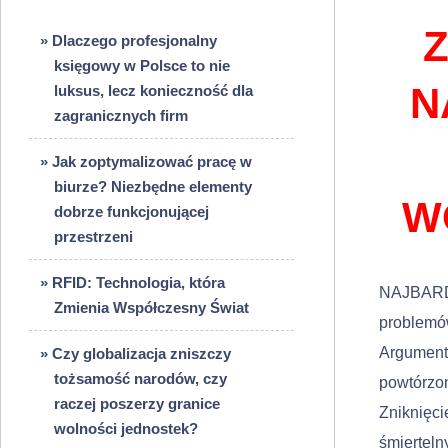
» Dlaczego profesjonalny
księgowy w Polsce to nie
N
luksus, lecz konieczność dla
zagranicznych firm
» Jak zoptymalizować pracę w
biurze? Niezbędne elementy
W
dobrze funkcjonującej
przestrzeni
» RFID: Technologia, która
NAJBARDZ
Zmienia Współczesny Świat
problemó
Argumenty
» Czy globalizacja zniszczy
tożsamość narodów, czy
powtórzon
raczej poszerzy granice
Zniknięc
wolności jednostek?
śmierteln