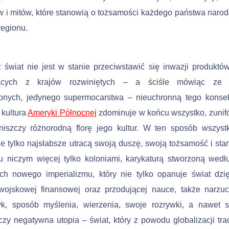
 i mitów, które stanowią o tożsamości każdego państwa naro
regionu.
świat nie jest w stanie przeciwstawić się inwazji produktów
ących z krajów rozwiniętych – a ściśle mówiąc ze
onych, jedynego supermocarstwa – nieuchronną tego konse
e kultura
Ameryki Północnej
zdominuje w końcu wszystko, zunif
zniszczy różnorodną florę jego kultur. W ten sposób wszyst
ie tylko najsłabsze utracą swoją duszę, swoją tożsamość i sta
u niczym więcej tylko koloniami, karykaturą stworzoną wed
ych nowego imperializmu, który nie tylko opanuje świat dzi
wojskowej finansowej oraz przodującej nauce, także narzu
yk, sposób myślenia, wierzenia, swoje rozrywki, a nawet 
zy negatywna utopia – świat, który z powodu globalizacji tra