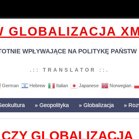
 GLOBALIZACJA XM
TOTNIE WPŁYWAJĄCE NA POLITYKĘ PAŃSTW N
.:: TRANSLATOR ::.
German
Hebrew
Italian
Japanese
Norwegian
Geokultura
» Geopolityka
» Globalizacja
» Roz
CZY GLOBALIZACJA