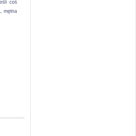
eśli coś
a, mętna