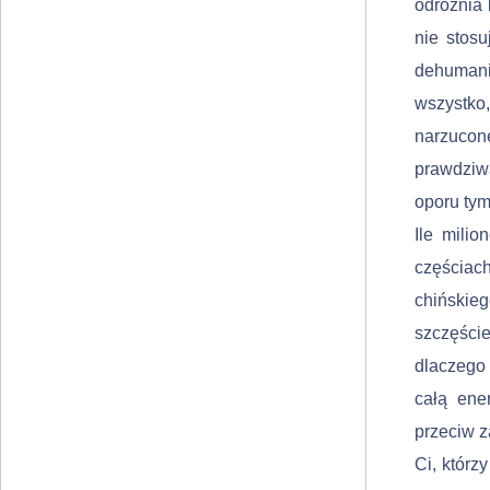
odróżnia 
nie stosu
dehumani
wszystko
narzucone
prawdziw
oporu tym
Ile milio
częściach
chińskieg
szczęście
dlaczego
całą ene
przeciw z
Ci, którz