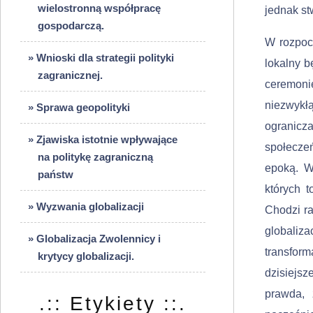
wielostronną współpracę
jednak st
gospodarczą.
W rozpoc
» Wnioski dla strategii polityki
lokalny b
zagranicznej.
ceremonie
niezwykłą
» Sprawa geopolityki
ogranic
» Zjawiska istotnie wpływające
społecze
na politykę zagraniczną
epoką. W
państw
których t
» Wyzwania globalizacji
Chodzi ra
globaliza
» Globalizacja Zwolennicy i
transform
krytycy globalizacji.
dzisiejs
prawda, 
.:: Etykiety ::.