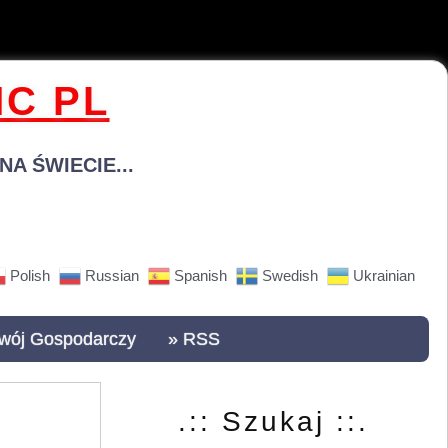
C PL
A ŚWIECIE...
Polish
Russian
Spanish
Swedish
Ukrainian
wój Gospodarczy
» RSS
.:: Szukaj ::.