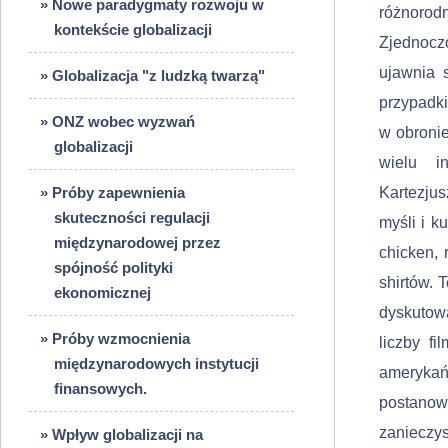
» Nowe paradygmaty rozwoju w
różnorod
kontekście globalizacji
Zjednocz
ujawnia s
» Globalizacja "z ludzką twarzą"
przypadki
» ONZ wobec wyzwań
w obronie
globalizacji
wielu in
» Próby zapewnienia
Kartezjus
skuteczności regulacji
myśli i k
międzynarodowej przez
chicken, 
spójność polityki
shirtów.
ekonomicznej
dyskutow
» Próby wzmocnienia
liczby fi
międzynarodowych instytucji
amerykań
finansowych.
postanow
zanieczy
» Wpływ globalizacji na