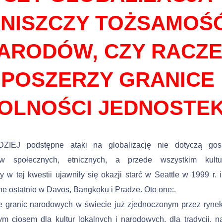
ZNISZCZY TOŻSAMOŚ
ARODÓW, CZY RACZE
POSZERZY GRANICE
OLNOŚCI JEDNOSTE
IEJ podstępne ataki na globalizację nie dotyczą gosp
w społecznych, etnicznych, a przede wszystkim kultur
 w tej kwestii ujawniły się okazji starć w Seattle w 1999 r. i
e ostatnio w Davos, Bangkoku i Pradze. Oto one:.
ie granic narodowych w świecie już zjednoczonym przez ryne
ym ciosem dla kultur lokalnych i narodowych, dla tradycji, 