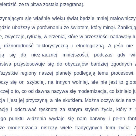
wierdzić, że ta bitwa została przegrana).
zynającym się właśnie wieku świat będzie mniej malowniczy,
ędzie uboższy w porównaniu ze światem, który minął. Zanikają 
, zwyczaje, rytuały, wierzenia, które w przeszłości nadawały l
 różnorodność folklorystyczną i etnologiczną. A jeśli nie 
zają się do nieznacznej mniejszości, podczas gdy wi
ństwa przystosowuje się do obyczajów bardziej zgodnych 
szystkie regiony naszej pla­nety podlegają temu procesowi,
oczy się on szybciej, na innych wolniej, ale nie jest to globa
czej o to, co od dawna nazy­wa się modernizacją, co istniało j
cja i jest jej przyczyną, a nie skutkiem. Można oczywiście narz
ację i odczuwać tęsk­notę za starym stylem życia, który z 
zego punktu widzenia wydaje się nam barwny i pełen fanta
że modernizacja niszczy wiele tradycyjnych form życia. A