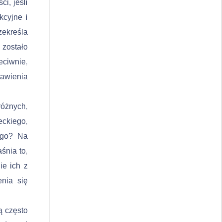
i, jeśli
kcyjne i
ekreśla
zostało
eciwnie,
tawienia
óż­nych,
eckiego,
iego? Na
śnia to,
ie ich z
nia się
ą często