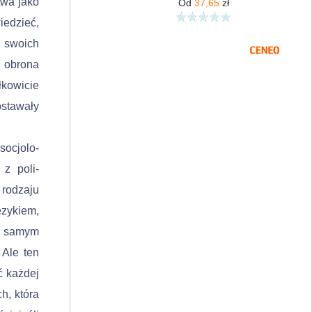
twa jako
Od
37,65
zł
e­dzieć,
 swoich
i obrona
łkowicie
stawały
socjolo­
z poli­
rodzaju
ęzykiem,
im samym
 Ale ten
 każ­dej
h, która