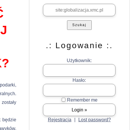
Ć
Szukaj
J
.: Logowanie :.
K?
Użytkownik:
Hasło:
odarki,
alnych.
Remember me
 zostały
k będzie
Rejestracja
|
Lost password?
nawyków,