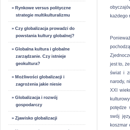
obyczajów
» Rynkowe versus polityczne
strategie multikulturalizmu
każdego 
» Czy globalizacja prowadzi do
powstania kultury globalnej?
Ponieważ 
pochodz
» Globalna kultura i globalne
Zjednocz
zarządzanie. Czy istnieje
geokultura?
jest to, ż
świat i 
» Możliwości globalizacji i
narody, n
zagrożenia jakie niesie
XXI wiek
» Globalizacja i rozwój
kulturow
gospodarczy
potędze 
swój jęz
» Zjawisko globalizacji
koszmar c