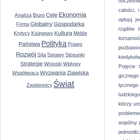
nocześnie
całości,
Ekonomia
Cele
Analiza
Biuro
optują j
Globalny
Gospodarka
Firma
rządów l
Kultura
Krytycy
Księgowy
Meble
tożsamośc
Polityka
Państwa
Prawo
pozbawi
Rozwój
Siła
Sprawy
Stosunki
kiedykol
Strategie
Wnioski
Wpływy
Pojęcie 
Wyzwania
Zjawiska
Współpraca
gicznego
Świat
Zwolennicy
tycznego
ludzkiego
którzy ur
problemom
wspólny 
jednostki