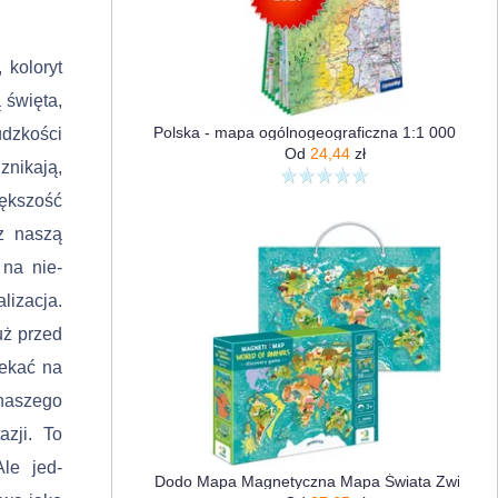
 koloryt
świę­ta,
Polska - mapa ogólnogeograficzna 1:1 000 000 (XXL)
udzkości
Od
24,44
zł
znikają,
ększość
z naszą
 na nie­
lizacja.
uż przed
e­kać na
na­szego
zji. To
le jed­
Dodo Mapa Magnetyczna Mapa Świata Zwierząt