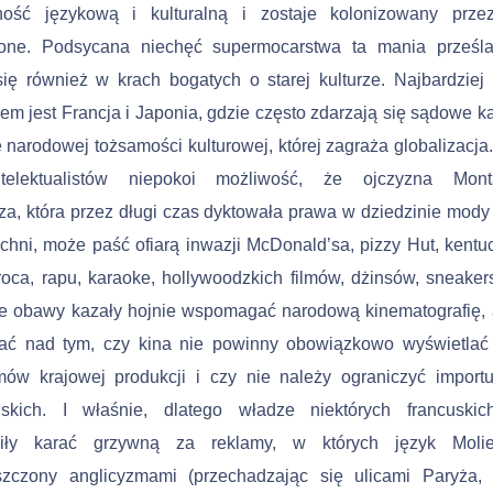
ność językową i kulturalną i zostaje kolonizowany prze
one. Podsycana niechęć supermocarstwa ta mania prze­śl
ię również w kra­ch bogatych o starej kulturze. Najbardzie
em jest Francja i Japonia, gdzie często zdarzają się sądowe 
 narodowej tożsamości kulturowej, której zagraża globalizacja
telektualistów niepokoi możliwość, że ojczyzna Monta
za, która przez długi czas dyktowała prawa w dziedzinie mody i
uchni, może paść ofiarą inwazji McDonald’sa, pizzy Hut, kentuc
roca, rapu, karaoke, hollywoodzkich filmów, dżinsów, sneaker
 Te obawy kazały hojnie wspomagać narodową kinematografię,
ać nad tym, czy kina nie powinny obowiązkowo wyświetlać 
lmów krajowej produkcji i czy nie należy ograniczyć import
skich. I właśnie, dlatego władze niektórych francuskic
iły karać grzywną za rekla­my, w których język Molie
szczony anglicyzmami (przecha­dzając się ulicami Paryża,