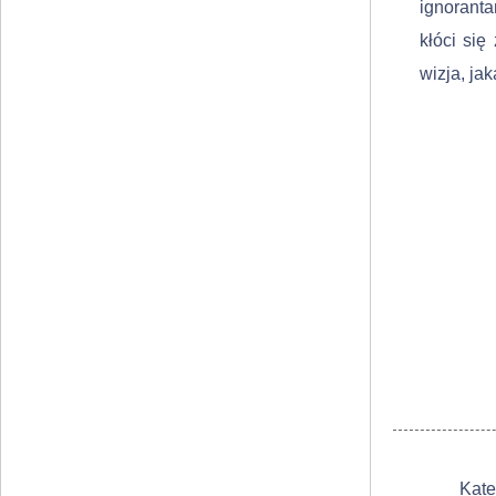
ignorant
kłóci się
wizja, ja
Kate