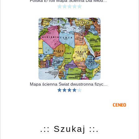
Polska E-Toll Mapa Ścienna Dla Młodego Kierowcy
Mapa ścienna Świat dwustronna fizyczno-polityczna 1:60 000 000
.:: Szukaj ::.