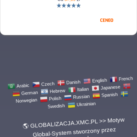
Arabic
Czech
Danish
English
French
German
Hebrew
Italian
Japanese
Norwegian
Polish
Russian
Spanish
Swedish
Ukrainian
🌎 GLOBALIZACJA.XMC.PL >> Motyw
Global-System stworzony przez