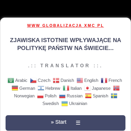
WWW GLOBALIZACJA XMC PL
ZJAWISKA ISTOTNIE WPŁYWAJĄCE NA
POLITYKĘ PAŃSTW NA ŚWIECIE...
.:: TRANSLATOR ::.
Arabic
Czech
Danish
English
French
German
Hebrew
Italian
Japanese
Norwegian
Polish
Russian
Spanish
Swedish
Ukrainian
» Start
☰