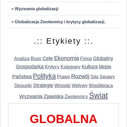
» Wyzwania globalizacji
» Globalizacja Zwolennicy i krytycy globalizacji.
.:: Etykiety ::.
Ekonomia
Cele
Globalny
Analiza
Biuro
Firma
Gospodarka
Kultura
Krytycy
Księgowy
Meble
Polityka
Rozwój
Państwa
Prawo
Siła
Sprawy
Strategie
Stosunki
Wnioski
Wpływy
Współpraca
Świat
Wyzwania
Zjawiska
Zwolennicy
GLOBALNA