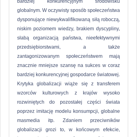
bardziej konkurencyjnym środowisku
globalnym. W oczywisty sposób społe­czeństwa
dysponujące niewykwalifikowaną siłą roboczą,
niskim poziomem wiedzy, brakiem dyscypliny,
słabą organizacją państwa, nieefektywnymi
przed­siębiorstwami, a także
zantagonizowanym społeczeństwem mają
znacznie mniejsze szansę na sukces w coraz
bardziej konkurencyjnej gospodarce świa­towej.
Krytyka globalizacji wiąże się z transferem
wzorców kulturowych z krajów wysoko
rozwiniętych do pozostałej części świata
poprzez imitację modelu kon­sumpcji, globalne
masmedia itp. Zdaniem przeciwników
globalizacji grozi to, w końcowym efekcie,