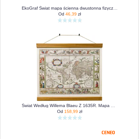
EkoGraf Świat mapa ścienna dwustonna fizyczno-polityczna 1:60 000 000
Od
46,39
zł
Świat Według Willema Blaeu Z 1635R. Mapa Ścienna
Od
158,99
zł