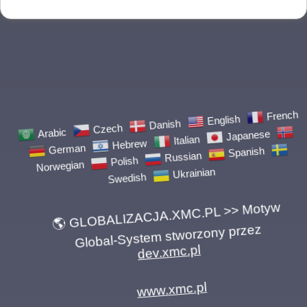
Arabic
Czech
Danish
English
German
French
Hebrew
Italian
Japanese
Norwegian
Polish
Russian
Spanish
Swedish
Ukrainian
🌎 GLOBALIZACJA.XMC.PL >> Motyw
Global-System stworzony przez
dev.xmc.pl
www.xmc.pl