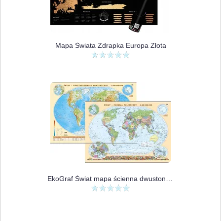
Mapa Świata Zdrapka Europa Złota
EkoGraf Świat mapa ścienna dwustonna fizyczno-polityczna 1:60 000 000