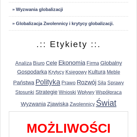
» Wyzwania globalizacji
» Globalizacja Zwolennicy i krytycy globalizacji.
.:: Etykiety ::.
Ekonomia
Cele
Globalny
Analiza
Biuro
Firma
Gospodarka
Kultura
Krytycy
Księgowy
Meble
Polityka
Rozwój
Państwa
Prawo
Siła
Sprawy
Strategie
Stosunki
Wnioski
Wpływy
Współpraca
Świat
Wyzwania
Zjawiska
Zwolennicy
MOŻLIWOŚCI