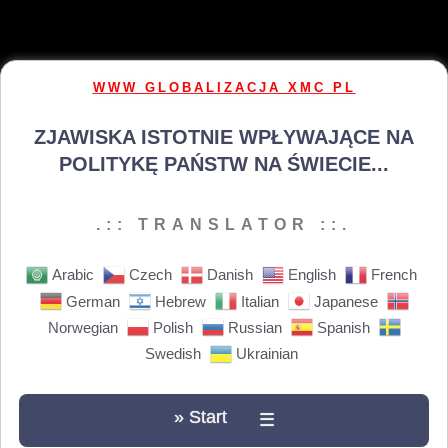
WWW GLOBALIZACJA XMC PL
ZJAWISKA ISTOTNIE WPŁYWAJĄCE NA
POLITYKĘ PAŃSTW NA ŚWIECIE...
.:: TRANSLATOR ::.
Arabic
Czech
Danish
English
French
German
Hebrew
Italian
Japanese
Norwegian
Polish
Russian
Spanish
Swedish
Ukrainian
» Start
☰