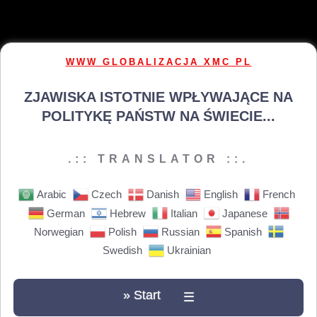
WWW GLOBALIZACJA XMC PL
ZJAWISKA ISTOTNIE WPŁYWAJĄCE NA
POLITYKĘ PAŃSTW NA ŚWIECIE...
.:: TRANSLATOR ::.
Arabic
Czech
Danish
English
French
German
Hebrew
Italian
Japanese
Norwegian
Polish
Russian
Spanish
Swedish
Ukrainian
» Start
☰