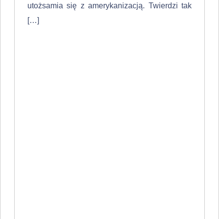
utożsamia się z amerykaniza­cją. Twierdzi tak
[…]