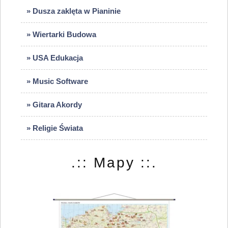
» Dusza zaklęta w Pianinie
» Wiertarki Budowa
» USA Edukacja
» Music Software
» Gitara Akordy
» Religie Świata
.:: Mapy ::.