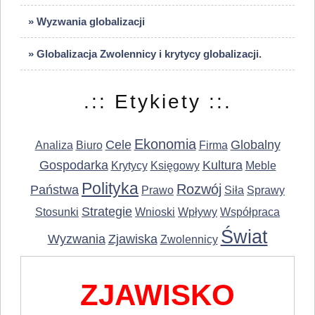
» Wyzwania globalizacji
» Globalizacja Zwolennicy i krytycy globalizacji.
.:: Etykiety ::.
Ekonomia
Cele
Globalny
Analiza
Biuro
Firma
Gospodarka
Kultura
Krytycy
Księgowy
Meble
Polityka
Rozwój
Państwa
Prawo
Siła
Sprawy
Strategie
Stosunki
Wnioski
Wpływy
Współpraca
Świat
Wyzwania
Zjawiska
Zwolennicy
ZJAWISKO