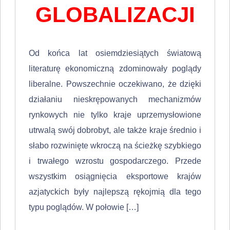
GLOBALIZACJI
Od końca lat osiemdziesiątych światową
literaturę ekonomiczną zdomino­wały poglądy
liberalne. Powszechnie oczekiwano, że dzięki
działaniu nieskrę­powanych mechanizmów
rynkowych nie tylko kraje uprzemysłowione
utrwalą swój dobrobyt, ale także kraje średnio i
słabo rozwinięte wkroczą na ścieżkę szybkiego
i trwałego wzrostu gospodarczego. Przede
wszystkim osiągnięcia eksportowe krajów
azjatyckich były najlepszą rękojmią dla tego
typu poglą­dów. W połowie […]