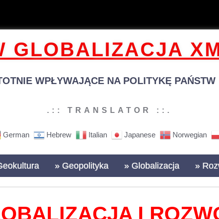
 GLOBALIZACJA XM
TOTNIE WPŁYWAJĄCE NA POLITYKĘ PAŃSTW N
.:: TRANSLATOR ::.
German
Hebrew
Italian
Japanese
Norwegian
Geokultura
» Geopolityka
» Globalizacja
» Roz
OBALIZACJA I ROZW