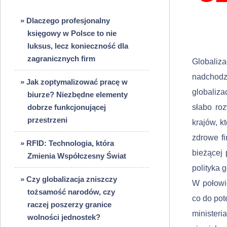
» Dlaczego profesjonalny
księgowy w Polsce to nie
luksus, lecz konieczność dla
zagranicznych firm
Globaliz
nadchod
» Jak zoptymalizować pracę w
globaliz
biurze? Niezbędne elementy
dobrze funkcjonującej
słabo roz
przestrzeni
krajów, k
zdrowe fi
» RFID: Technologia, która
bieżącej 
Zmienia Współczesny Świat
polityka 
» Czy globalizacja zniszczy
W połowie
tożsamość narodów, czy
co do pot
raczej poszerzy granice
minister
wolności jednostek?