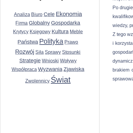
Po drugie
Ekonomia
Cele
Analiza
Biuro
kwalifik
Globalny
Gospodarka
Firma
wiedzy, p
Kultura
Krytycy
Księgowy
Meble
Z tego wz
Polityka
Państwa
Prawo
i korzyst
Rozwój
Siła
Sprawy
Stosunki
gospodar
Strategie
Wnioski
Wpływy
dynamic
Wyzwania
Zjawiska
Współpraca
brakiem 
Świat
sprawowan
Zwolennicy