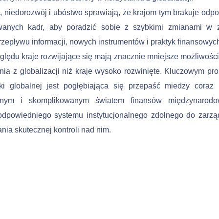
, niedorozwój i ubóstwo sprawiają, że krajom tym brakuje odpo
owanych kadr, aby poradzić sobie z szybkimi zmianami w z
rzepływu informacji, nowych instrumentów i praktyk finan­sowyc
ględu kraje rozwijające się mają znacznie mniejsze możliwośc
ania z globalizacji niż kraje wysoko rozwinięte. Kluczowym p
ki globalnej jest pogłębiająca się przepaść miedzy coraz 
znym i skomplikowanym światem finansów międzynarodo
odpowiedniego systemu instytucjonalnego zdolnego do zarzą­
ia skutecznej kontroli nad nim.