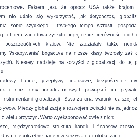
procentowe. Faktem jest, że oprócz USA także krajom
tym nie udało się wykorzystać, jak dotychczas, globaliz
nia sobie szyb­kiego i trwałego tempa wzrostu gospodar
cji i liberalizacji towarzyszyło pogłębienie nierówności doc
z poszczególnych krajów. Nie zadziałały także neokl
my ?skapywania” bogac­twa na niższe klasy (wzrosły zaś 
zych). Niestety, nadzieje na korzyści z globalizacji do tej 
ię.
rodowy handel, przepływy finansowe, bezpośrednie inw
zne i inne formy ponadnarodowych powiązań firm prywat
 instrumentami globalizacji. Stwarza ona warunki dalszej e
pływów. Między globalizacją a rozwojem związki nie są jednoz
 z wielu przyczyn. Warto wyeksponować dwie z nich:
sze, międzynarodowa struktura handlu i finansów często 
ednym niepotrzebne bariery w korzystaniu z globalizacji.