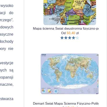
 wysoko
acji do
czego”.
hodowych
Mapa ścienna Świat dwustronna fizyczno-polityczna 1:60 000 000
Od
50,40
zł
asyczne
dochody
pory nie
estycje
nych są
kspansji
nacz­ne,
stwarza
Demart Świat Mapa Ścienna Fizyczno-Polityczna I Konturowa 1:60 000 000