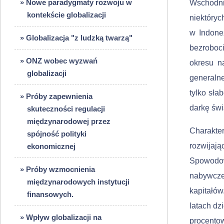
» Nowe paradygmaty rozwoju w
Wschodni
kontekście globalizacji
niektóryc
w Indone
» Globalizacja "z ludzką twarzą"
bezroboci
» ONZ wobec wyzwań
okresu n
globalizacji
generaln
tylko sła
» Próby zapewnienia
darkę świ
skuteczności regulacji
międzynarodowej przez
Charakte­
spójność polityki
roz­wijaj
ekonomicznej
Spowodo
» Próby wzmocnienia
nabywcze
międzynarodowych instytucji
kapitałów
finansowych.
latach dz
» Wpływ globalizacji na
procen­t