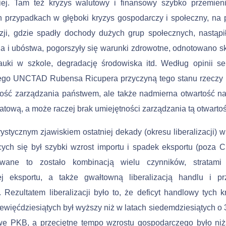
ej. Tam też kryzys walutowy i finansowy szybko przemieni
h przypadkach w głęboki kryzys gospodarczy i społeczny, na 
zji, gdzie spadły dochody dużych grup społecznych, nastąpi
a i ubóstwa, pogorszyły się warunki zdrowotne, odnotowano sk
auki w szkole, degradację środowiska itd. Według opinii se
ego UNCTAD Rubensa Ricupera przyczyną tego stanu rzeczy 
bość zarządzania państwem, ale także nadmierna otwartość n
atową, a może raczej brak umiejętności zarządzania tą otwartoś
rystycznym zjawiskiem ostatniej dekady (okresu liberalizacji) w
ących się był szybki wzrost importu i spadek eksportu (poza C
wane to zostało kombinacją wielu czynników, stratami
j eksportu, a także gwałtowną liberalizacją handlu i pr
. Rezultatem liberalizacji było to, że deficyt handlowy tych 
ie­więćdziesiątych był wyższy niż w latach siedemdziesiątych o 
owe PKB, a przeciętne tempo wzrostu gospodarczego było ni