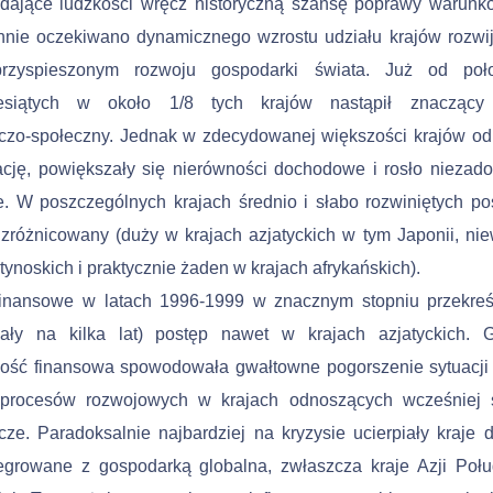
 dające ludzkości wręcz historyczną szansę poprawy warunk
nie oczekiwano dynamicznego wzrostu udziału kra­jów rozwi
rzyspieszonym rozwoju gospodarki świata. Już od poł
iesiątych w około 1/8 tych krajów nastąpił znaczący
czo-społeczny. Jednak w zdecydowanej większości krajów o
ację, powiększały się nierówności dochodowe i rosło niezad
. W poszczególnych krajach średnio i słabo rozwiniętych po
zróżnicowany (duży w krajach azjatyckich w tym Japonii, nie
aty­noskich i praktycznie żaden w krajach afrykańskich).
finansowe w latach 1996-1999 w znacznym stopniu przekreśl
ły na kilka lat) postęp nawet w krajach azjatyckich. G
ność finansowa spowodowała gwałtowne pogorszenie sytuacji 
procesów rozwojowych w krajach odnoszących wcześniej 
ze. Paradoksalnie najbardziej na kryzysie ucierpiały kraje 
tegrowane z gospodarką globalna, zwłaszcza kraje Azji Poł