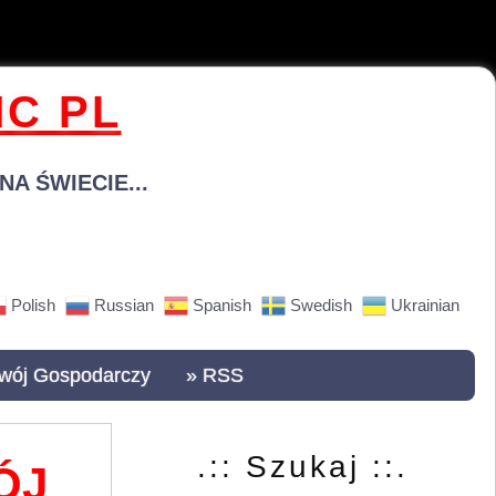
C PL
A ŚWIECIE...
Polish
Russian
Spanish
Swedish
Ukrainian
wój Gospodarczy
» RSS
.:: Szukaj ::.
ÓJ