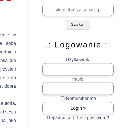
Szukaj
zenie w
.: Logowanie :.
ze sobą
rednio i
Użytkownik:
ansą dla
rzyste i
ą się do
Hasło:
st dobra
Remember me
u­foria,
ad sesja
Rejestracja
|
Lost password?
ana jako