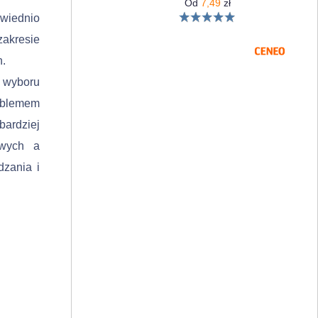
Od
7,49
zł
­wiednio
akresie
h.
i wyboru
roblemem
bardziej
­wych a
dzania i