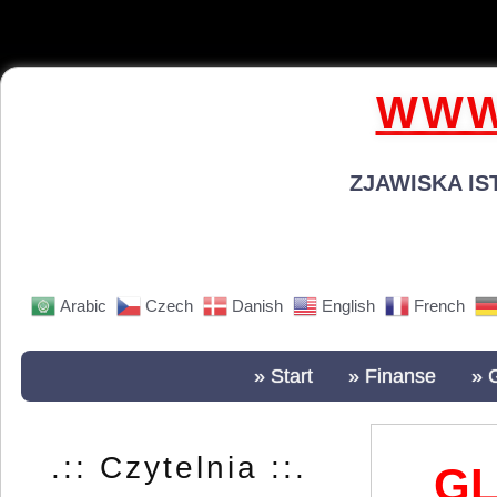
WWW
ZJAWISKA IS
Arabic
Czech
Danish
English
French
» Start
» Finanse
» 
.:: Czytelnia ::.
GL