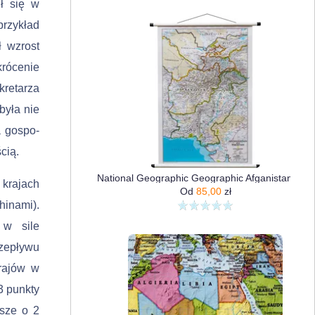
ł się w
przykład
ł wzrost
róce­nie
kretarza
była nie
a gospo­
cią.
National Geographic Geographic Afganistan Pakistan Classic Mapa Ścienna Polityczna 1:3 363 300
 krajach
Od
85,00
zł
hinami).
 w sile
zepływu
krajów w
3 punkty
ższe o 2