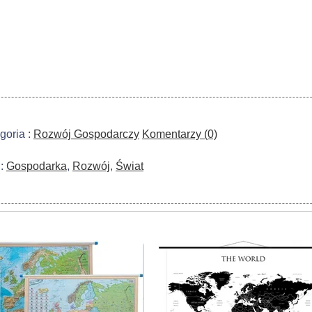
goria :
Rozwój Gospodarczy
Komentarzy (0)
 :
Gospodarka
,
Rozwój
,
Świat