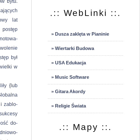
ów bytu.
jających
.:: WebLinki ::.
owy lat
 postęp
» Dusza zaklęta w Pianinie
dnotowa­
owolenie
» Wiertarki Budowa
stęp był
» USA Edukacja
wielki w
» Music Software
iły {lub
» Gitara Akordy
lobalna
i zablo­
» Religie Świata
sukcesy
dość do­
.:: Mapy ::.
udniowo-