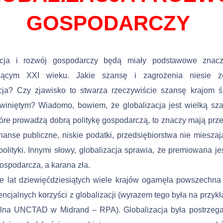
GOSPODARCZY
acja i rozwój gospodarczy będą miały podstawowe znac
zącym XXI wieku. Jakie szansę i zagrożenia niesie 
acja? Czy zjawisko to stwarza rzeczywiście szansę krajom ś
wi­niętym? Wiadomo, bowiem, że globalizacja jest wielką sz
tóre prowadzą dobrą politykę gospodarczą, to znaczy mają przej
nanse publiczne, niskie podatki, przedsiębiorstwa nie mieszaj
polityki. Innymi słowy, globalizacja sprawia, że premiowana je
gospodarcza, a karana zła.
 lat dziewięćdziesiątych wiele krajów ogarnęła powszechna e
encjalnych korzyści z globalizacji (wyrazem tego była na przy­kł
ialna UNCTAD w Midrand – RPA). Globalizacja była po­strzeg