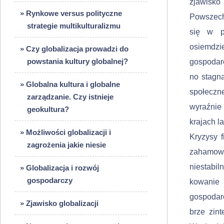
zjawisko
» Rynkowe versus polityczne
Powszech
strategie multikulturalizmu
się w p
osiemdz
» Czy globalizacja prowadzi do
powstania kultury globalnej?
gospodar
no stagn
» Globalna kultura i globalne
społeczne
zarządzanie. Czy istnieje
wyraźnie 
geokultura?
krajach l
» Możliwości globalizacji i
Kryzysy 
zagrożenia jakie niesie
zahamowa
niestabil
» Globalizacja i rozwój
gospodarczy
kowanie 
gospodarc
» Zjawisko globalizacji
brze zin