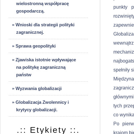
wielostronną współpracę
punkty 
gospodarczą.
rozwinię
» Wnioski dla strategii polityki
zapewnie
zagranicznej.
Globaliza
wewnątr
» Sprawa geopolityki
mechaniz
» Zjawiska istotnie wpływające
najbogats
na politykę zagraniczną
spełniły s
państw
Międzyna
zagranic
» Wyzwania globalizacji
głównymi
» Globalizacja Zwolennicy i
tych prze
krytycy globalizacji.
co wynika
Po pierw
.:: Etykiety ::.
krajom bi