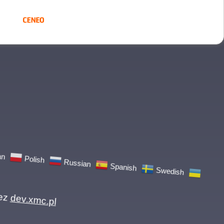
Swedish
Spanish
Russian
Polish
gian
dev.xmc.pl
 przez