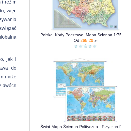
 i reżim
to, więc
­zywania
ozwiązać
Polska. Kody Pocztowe. Mapa Ścienna 1:750 000, Wersja Strong
lobalna
Od
265,29
zł
, jak i
rawa do
wym może
 w dwóch
Świat Mapa Ścienna Polityczno - Fizyczna Dwustronna, 1:30 000 000