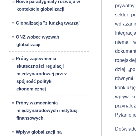
» Nowe paradygmaty rozwoju w
prywatny 
kontekście globalizacji
sektor p
» Globalizacja "z ludzką twarzą"
wdrażanie
Integracj
» ONZ wobec wyzwań
niemal w
globalizacji
dokumen
» Próby zapewnienia
ropejski
skuteczności regulacji
dziej „p
międzynarodowej przez
równymi 
spójność polityki
konkluzję
ekonomicznej
wpływ kul
» Próby wzmocnienia
przynale
międzynarodowych instytucji
Pytanie j
finansowych.
Doświadcz
» Wpływ globalizacji na