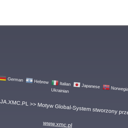
Norwe
Japanese
Italian
Hebrew
German
h
Ukrainian
ACJA.XMC.PL >> Motyw Global-System stworzony
www.xmc.pl