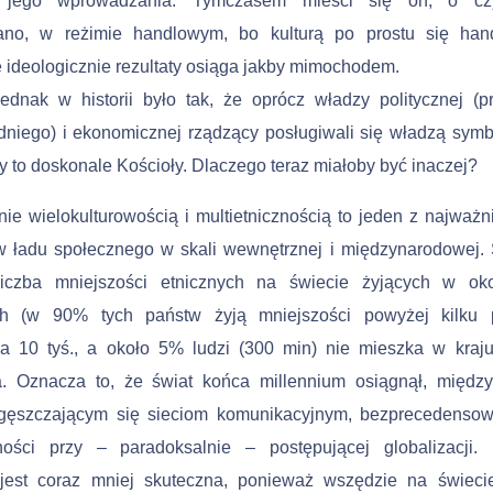
ia jego wprowadzania. Tymczasem mieści się on, o c
no, w reżimie handlowym, bo kulturą po prostu się handl
ideologicznie rezultaty osiąga jakby mimochodem.
ednak w historii było tak, że oprócz władzy politycznej (
niego) i ekonomicznej rządzący posługiwali się władzą symb
y to doskonale Kościoły. Dlaczego teraz miałoby być inaczej?
ie wielokulturowością i multietnicznością to jeden z najważni
w ładu społecznego w skali wewnętrznej i międzynarodowej.
liczba mniejszości etnicznych na świecie żyjących w ok
h (w 90% tych państw żyją mniejszości powyżej kilku p
za 10 tyś., a około 5% ludzi (300 min) nie mieszka w kra
a. Oznacza to, że świat końca millennium osiągnął, międz
agęsz­czającym się sieciom komunikacyjnym, bezprecedenso
ności przy – paradoksalnie – postępującej globalizacji. 
 jest coraz mniej skuteczna, ponieważ wszędzie na świeci