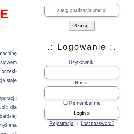
IE
Szukaj
.: Logowanie :.
machinę
, słowem
Użytkownik:
 oczeki­
ja staje
Hasło:
o­racji;
Remember me
upić dla
bardziej
Rejestracja
|
Lost password?
emyślana