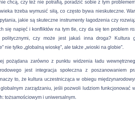
ie chcą, czy też nie potrafią, poradzić sobie z tym problemem
wieka trzeba wymusić siłą, co często bywa nieskuteczne. War
pytania, jakie są skuteczne instrumenty łagodzenia czy rozwią
 się napięć i konfliktów na tym tle, czy da się ten problem r
 politycznymi, czy może jest jakaś inna droga? Kultura g
” nie tylko „globalną wioskę”, ale także „wioski na globie”.
iej pożądana zarówno z punktu widzenia ładu wewnętrznego
rodowego jest integracja społeczna z poszanowaniem p
 Znaczy to, że kultura uczestnicząca w obiegu międzynarodo
globalnym zarzą­dzaniu, jeśli pozwoli ludziom funkcjonować
: tożsamo­ściowym i uniwersalnym.