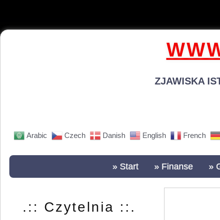
WWW
ZJAWISKA IS
Arabic
Czech
Danish
English
French
» Start
» Finanse
» 
.:: Czytelnia ::.