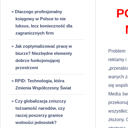
P
» Dlaczego profesjonalny
księgowy w Polsce to nie
luksus, lecz konieczność dla
zagranicznych firm
» Jak zoptymalizować pracę w
Problem 
biurze? Niezbędne elementy
reklamy i
dobrze funkcjonującej
przestrzeni
„przerab
wanych za
» RFID: Technologia, która
się wspó
Zmienia Współczesny Świat
Media świ
» Czy globalizacja zniszczy
przekonu
tożsamość narodów, czy
wszystkic
raczej poszerzy granice
złożony. 
wolności jednostek?