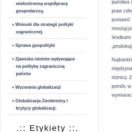
państwa n
wielostronną współpracę
gospodarczą.
praw czło
postawić 
» Wnioski dla strategii polityki
mnożących
zagranicznej.
środkami
» Sprawa geopolityki
„produkuje
» Zjawiska istotnie wpływające
Najbardz
na politykę zagraniczną
międzyna
państw
różnicy.
pomóc w 
» Wyzwania globalizacji
wymiarach
» Globalizacja Zwolennicy i
krytycy globalizacji.
.:: Etykiety ::.