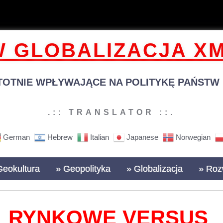
 GLOBALIZACJA XM
TOTNIE WPŁYWAJĄCE NA POLITYKĘ PAŃSTW N
.:: TRANSLATOR ::.
German
Hebrew
Italian
Japanese
Norwegian
Geokultura
» Geopolityka
» Globalizacja
» Roz
RYNKOWE VERSUS