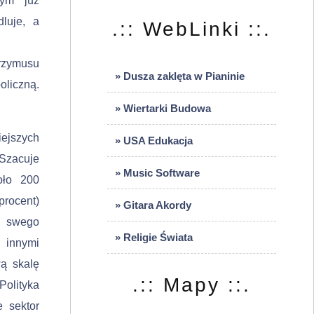
zym już
u­je, a
.:: WebLinki ::.
przymusu
» Dusza zaklęta w Pianinie
oliczną.
» Wiertarki Budowa
ej­szych
» USA Edukacja
 Szacuje
» Music Software
oło 200
rocent)
» Gitara Akordy
ju swego
» Religie Świata
y innymi
wą skalę
.:: Mapy ::.
Polityka
e sektor