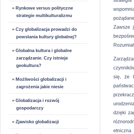
strateg
» Rynkowe versus polityczne
wspomnia
strategie multikulturalizmu
pożądane 
Zawsze j
» Czy globalizacja prowadzi do
bezpośred
powstania kultury globalnej?
Rozu­miał
» Globalna kultura i globalne
zarządzanie. Czy istnieje
Zarządzan
geokultura?
czynnikó
się, że 
» Możliwości globalizacji i
państwac
zagrożenia jakie niesie
przekrac
» Globalizacja i rozwój
urodzeni
gospodarczy
dzięki z
» Zjawisko globalizacji
różnorod
etniczna