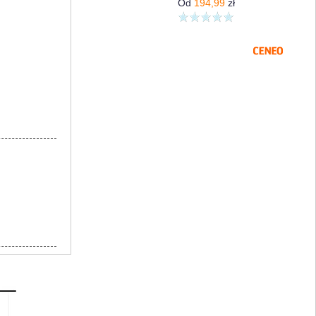
Od
194,99
zł