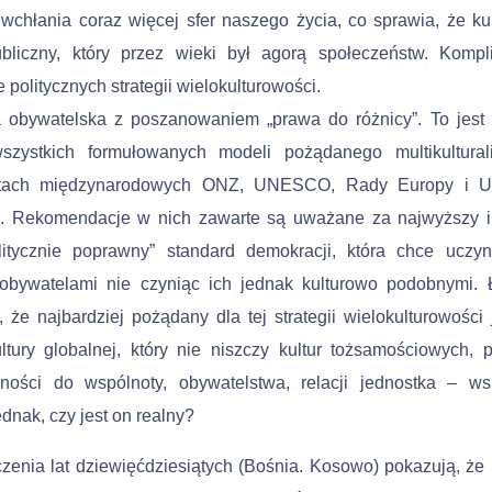
wchłania coraz więcej sfer naszego życia, co sprawia, że ku
ubliczny, który przez wieki był agorą społeczeństw. Kompl
 politycznych strategii wielokulturowości.
a obywatelska z poszanowaniem „prawa do różnicy”. To jest p
szystkich formułowanych modeli pożądanego multikultura
tach międzynarodowych ONZ, UNESCO, Rady Europy i Un
ej. Rekomendacje w nich zawarte są uważane za najwyższy i
olitycznie poprawny” standard demokracji, która chce uczyn
obywatelami nie czyniąc ich jednak kulturowo podobnymi. 
, że najbardziej pożądany dla tej strategii wielokulturowości j
tury globalnej, który nie niszczy kultur tożsamościowych, 
żności do wspólnoty, obywatelstwa, relacji jednostka – ws
ednak, czy jest on realny?
enia lat dziewięćdziesiątych (Bośnia. Kosowo) pokazują, że n