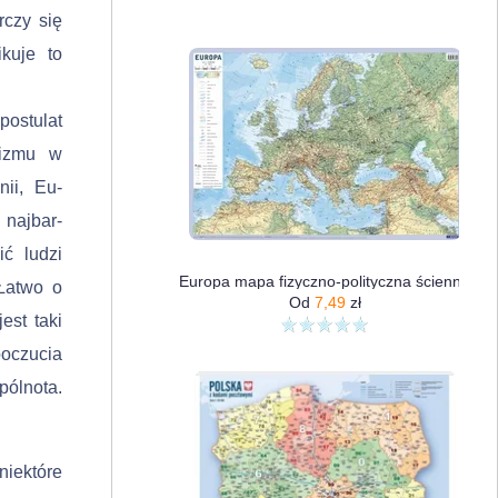
rczy się
ikuje to
o­stulat
lizmu w
ii, Eu­
 najbar­
ić ludzi
Europa mapa fizyczno-polityczna ścienna
Łatwo o
Od
7,49
zł
est taki
poczucia
pólnota.
ie­które