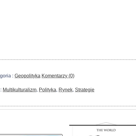
goria :
Geopolityka
Komentarzy (0)
 :
Multikulturalizm
,
Polityka
,
Rynek
,
Strategie