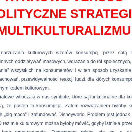
OLITYCZNE STRATEG
MULTIKULTURALIZMU
narzucania kulturowych wzorów konsumpcji przez całą 
 innych oddziaływań masowych, wdrażania do ról społecznych
iania” wszystkich na konsumentów i w ten sposób uzyskanie
chowań, przewidywalności reakcji ludzi, dla których konsumpc
lnym kodem kulturowym.
atowe wtłaczają w nas symbole, które są funkcjonalne dla korp
ją, że postęp to konsumpcja. Zatem rozwiązaniem byłoby k
h „big ma­ca” i zafundować Disneyworld. Problem jest jednak 
O reżimie kulturowym można byłoby mówić, gdyby istniała prz