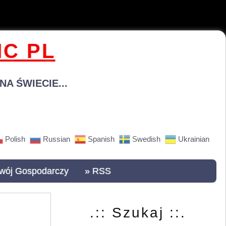
C PL
A ŚWIECIE...
Polish
Russian
Spanish
Swedish
Ukrainian
wój Gospodarczy
» RSS
.:: Szukaj ::.