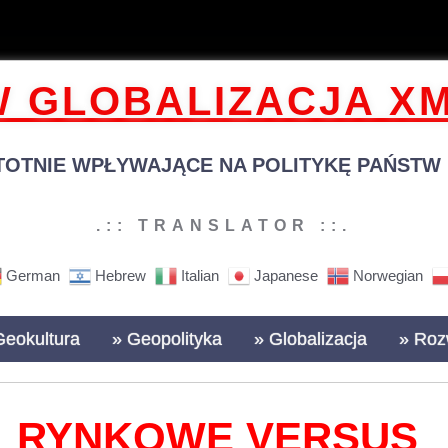
 GLOBALIZACJA XM
TOTNIE WPŁYWAJĄCE NA POLITYKĘ PAŃSTW N
.:: TRANSLATOR ::.
German
Hebrew
Italian
Japanese
Norwegian
Geokultura
» Geopolityka
» Globalizacja
» Roz
RYNKOWE VERSUS