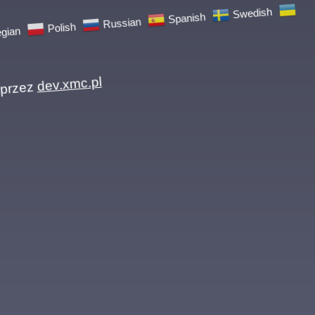
an
Polish
Russian
Spanish
Swedish
zez
dev.xmc.pl