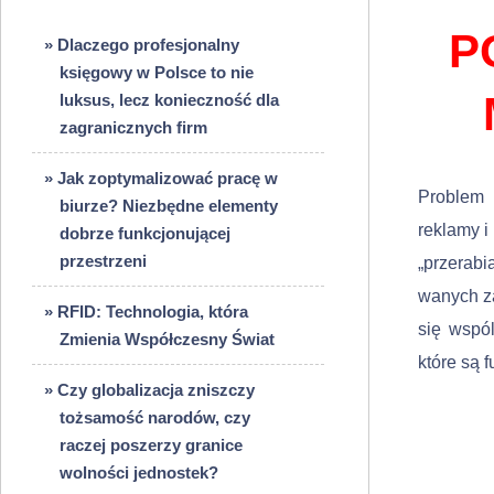
P
» Dlaczego profesjonalny
księgowy w Polsce to nie
luksus, lecz konieczność dla
zagranicznych firm
» Jak zoptymalizować pracę w
Problem 
biurze? Niezbędne elementy
reklamy i
dobrze funkcjonującej
przestrzeni
„przerab
wanych za
» RFID: Technologia, która
się wspó
Zmienia Współczesny Świat
które są f
» Czy globalizacja zniszczy
tożsamość narodów, czy
raczej poszerzy granice
wolności jednostek?