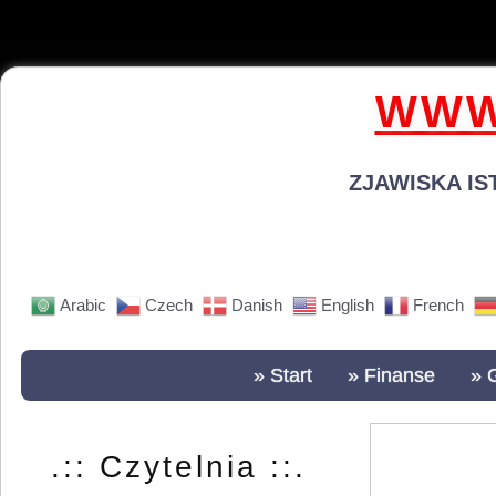
WWW
ZJAWISKA IS
Arabic
Czech
Danish
English
French
» Start
» Finanse
» 
.:: Czytelnia ::.