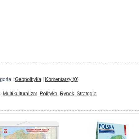
goria :
Geopolityka
|
Komentarzy (0)
 :
Multikulturalizm
,
Polityka
,
Rynek
,
Strategie