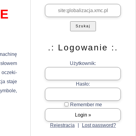
IE
Szukaj
.: Logowanie :.
machinę
, słowem
Użytkownik:
 oczeki­
ja staje
Hasło:
ymbole,
Remember me
Rejestracja
|
Lost password?