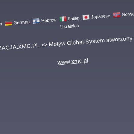
German
Hebrew
Italian
Japanese
Norwegi
Ukrainian
A.XMC.PL >> Motyw Global-System stworzony pr
www.xmc.pl