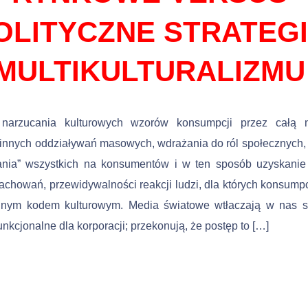
OLITYCZNE STRATEG
MULTIKULTURALIZMU
narzucania kulturowych wzorów konsumpcji przez całą 
 innych oddziaływań masowych, wdrażania do ról społecznych
iania” wszystkich na konsumentów i w ten sposób uzyskanie
chowań, przewidywalności reakcji ludzi, dla których konsumpc
lnym kodem kulturowym. Media światowe wtłaczają w nas s
unkcjonalne dla korpo­racji; przekonują, że postęp to […]