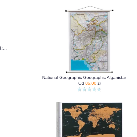
Polska - mapa ogólnogeograficzna 1:1 000 000 (XXL)
National Geographic Geographic Afganistan Pakistan Classic Mapa Ścienna Polityczna 1:3 363 300
Od
85,00
zł