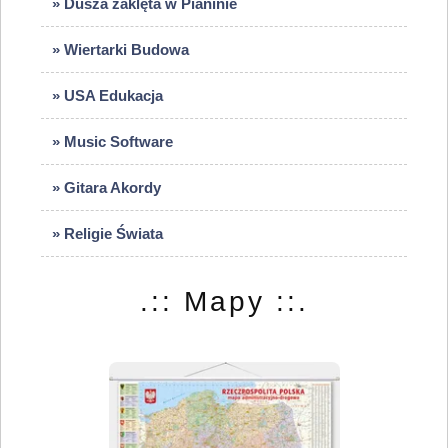
» Dusza zaklęta w Pianinie
» Wiertarki Budowa
» USA Edukacja
» Music Software
» Gitara Akordy
» Religie Świata
.:: Mapy ::.