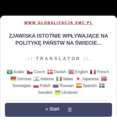
WWW GLOBALIZACJA XMC PL
ZJAWISKA ISTOTNIE WPŁYWAJĄCE NA
POLITYKĘ PAŃSTW NA ŚWIECIE...
.:: TRANSLATOR ::.
Arabic
Czech
Danish
English
French
German
Hebrew
Italian
Japanese
Norwegian
Polish
Russian
Spanish
Swedish
Ukrainian
» Start
☰