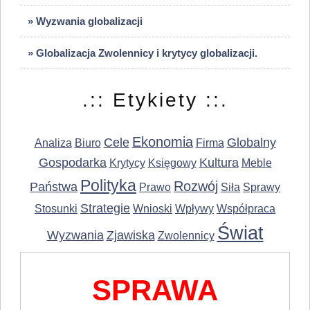
» Wyzwania globalizacji
» Globalizacja Zwolennicy i krytycy globalizacji.
.:: Etykiety ::.
Ekonomia
Cele
Globalny
Analiza
Biuro
Firma
Gospodarka
Kultura
Krytycy
Księgowy
Meble
Polityka
Rozwój
Państwa
Prawo
Siła
Sprawy
Strategie
Stosunki
Wnioski
Wpływy
Współpraca
Świat
Wyzwania
Zjawiska
Zwolennicy
SPRAWA