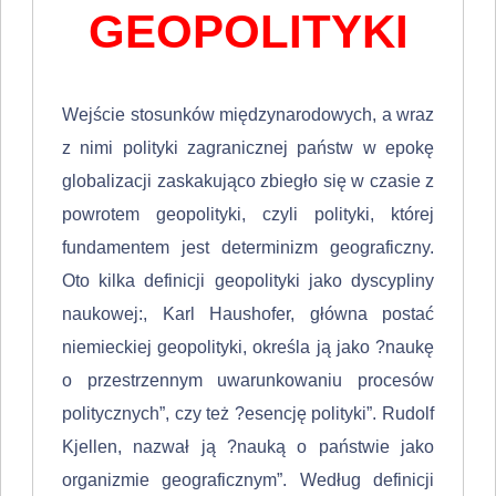
GEOPOLITYKI
Wejście stosunków międzynarodowych, a wraz
z nimi polityki zagranicznej państw w epokę
globalizacji zaskakująco zbiegło się w czasie z
powrotem geo­polityki, czyli polityki, której
fundamentem jest determinizm geogra­ficzny.
Oto kilka definicji geopolityki jako dyscypliny
naukowej:, Karl Haushofer, główna postać
niemieckiej geopo­lityki, określa ją jako ?naukę
o przestrzennym uwarunkowaniu procesów
politycznych”, czy też ?esencję polityki”. Rudolf
Kjellen, nazwał ją ?na­uką o państwie jako
organizmie geograficznym”. Według definicji