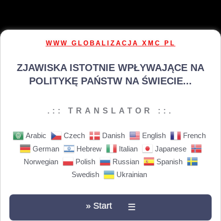
WWW GLOBALIZACJA XMC PL
ZJAWISKA ISTOTNIE WPŁYWAJĄCE NA
POLITYKĘ PAŃSTW NA ŚWIECIE...
.:: TRANSLATOR ::.
Arabic
Czech
Danish
English
French
German
Hebrew
Italian
Japanese
Norwegian
Polish
Russian
Spanish
Swedish
Ukrainian
» Start
☰