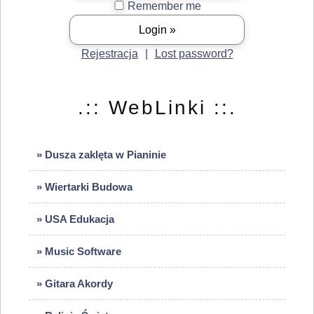
Remember me
Rejestracja
|
Lost password?
.:: WebLinki ::.
» Dusza zaklęta w Pianinie
» Wiertarki Budowa
» USA Edukacja
» Music Software
» Gitara Akordy