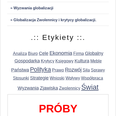
» Wyzwania globalizacji
» Globalizacja Zwolennicy i krytycy globalizacji.
.:: Etykiety ::.
Ekonomia
Cele
Globalny
Analiza
Biuro
Firma
Gospodarka
Kultura
Krytycy
Księgowy
Meble
Polityka
Rozwój
Państwa
Prawo
Siła
Sprawy
Strategie
Stosunki
Wnioski
Wpływy
Współpraca
Świat
Wyzwania
Zjawiska
Zwolennicy
PRÓBY