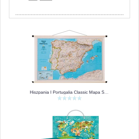
Hiszpania I Portugalia Classic Mapa Ścienna Polityczna 1:2 074 000