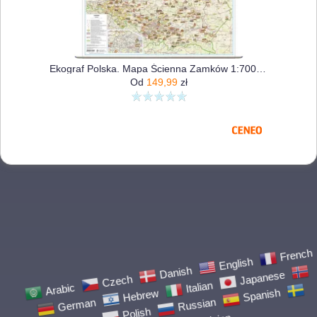
Ekograf Polska. Mapa Ścienna Zamków 1:700 000
Od
149,99
zł
Arabic
Czech
Danish
English
French
German
Hebrew
Italian
Japanese
Norwegian
Polish
Russian
Spanish