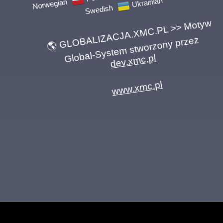
Swedish
Ukrainian
🌎 GLOBALIZACJA.XMC.PL >> Motyw
Global-System stworzony przez
dev.xmc.pl
www.xmc.pl