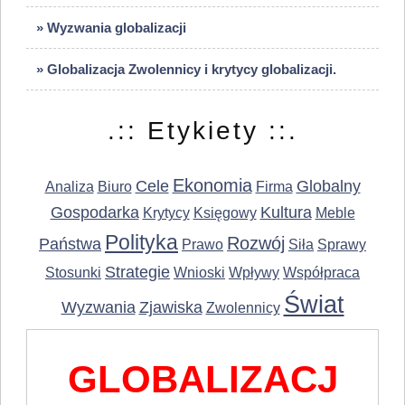
» Wyzwania globalizacji
» Globalizacja Zwolennicy i krytycy globalizacji.
.:: Etykiety ::.
Ekonomia
Cele
Globalny
Analiza
Biuro
Firma
Gospodarka
Kultura
Krytycy
Księgowy
Meble
Polityka
Rozwój
Państwa
Prawo
Siła
Sprawy
Strategie
Stosunki
Wnioski
Wpływy
Współpraca
Świat
Wyzwania
Zjawiska
Zwolennicy
GLOBALIZACJ