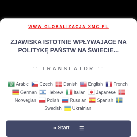
WWW GLOBALIZACJA XMC PL
ZJAWISKA ISTOTNIE WPŁYWAJĄCE NA
POLITYKĘ PAŃSTW NA ŚWIECIE...
.:: TRANSLATOR ::.
Arabic
Czech
Danish
English
French
German
Hebrew
Italian
Japanese
Norwegian
Polish
Russian
Spanish
Swedish
Ukrainian
» Start
☰