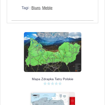
pracę
Tagi :
Biuro
,
Meble
w
biurze?
Niezbędne
elementy
dobrze
funkcjonującej
przestrzeni
Mapa Zdrapka Tatry Polskie