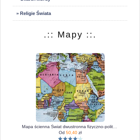
» Religie Świata
.:: Mapy ::.
Mapa ścienna Świat dwustronna fizyczno-polityczna 1:60 000 000
Od
50,40
zł