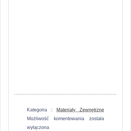
Kategoria :
Materiały Zewnętrzne
Jak
Możliwość komentowania
została
zoptymalizować
wyłączona