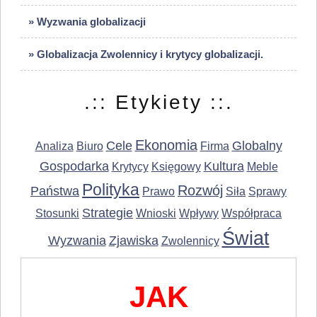
» Wyzwania globalizacji
» Globalizacja Zwolennicy i krytycy globalizacji.
.:: Etykiety ::.
Ekonomia
Cele
Globalny
Analiza
Biuro
Firma
Gospodarka
Kultura
Krytycy
Księgowy
Meble
Polityka
Rozwój
Państwa
Prawo
Siła
Sprawy
Strategie
Stosunki
Wnioski
Wpływy
Współpraca
Świat
Wyzwania
Zjawiska
Zwolennicy
JAK