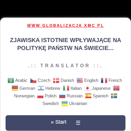
WWW GLOBALIZACJA XMC PL
ZJAWISKA ISTOTNIE WPŁYWAJĄCE NA
POLITYKĘ PAŃSTW NA ŚWIECIE...
.:: TRANSLATOR ::.
Arabic
Czech
Danish
English
French
German
Hebrew
Italian
Japanese
Norwegian
Polish
Russian
Spanish
Swedish
Ukrainian
» Start
☰