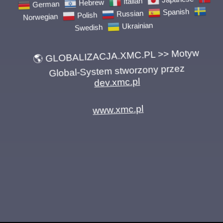
German
Hebrew
Italian
Japanese
Norwegian
Polish
Russian
Spanish
Swedish
Ukrainian
🌎 GLOBALIZACJA.XMC.PL >> Motyw
Global-System stworzony przez
dev.xmc.pl
www.xmc.pl