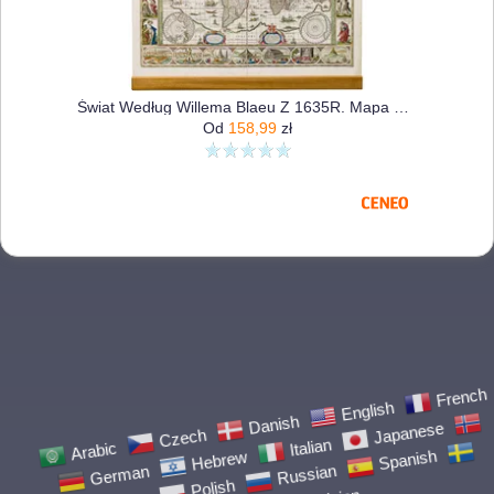
Świat Według Willema Blaeu Z 1635R. Mapa Ścienna
Od
158,99
zł
Arabic
Czech
Danish
English
French
German
Hebrew
Italian
Japanese
Norwegian
Polish
Russian
Spanish