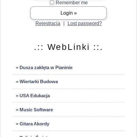
Remember me
Rejestracja
|
Lost password?
.:: WebLinki ::.
» Dusza zaklęta w Pianinie
» Wiertarki Budowa
» USA Edukacja
» Music Software
» Gitara Akordy