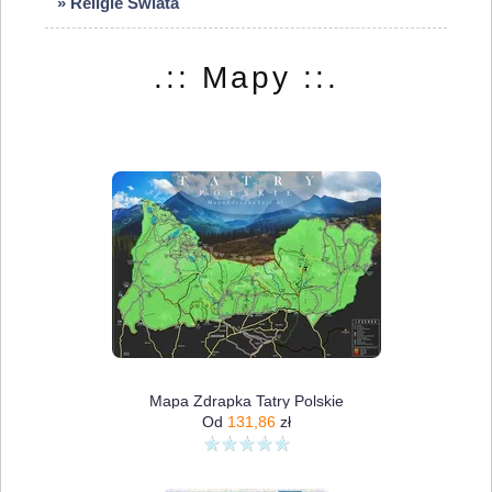
» Religie Świata
.:: Mapy ::.
Mapa Zdrapka Tatry Polskie
Od
131,86
zł