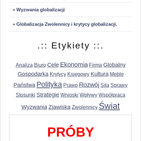
» Wyzwania globalizacji
» Globalizacja Zwolennicy i krytycy globalizacji.
.:: Etykiety ::.
Ekonomia
Cele
Globalny
Analiza
Biuro
Firma
Gospodarka
Kultura
Krytycy
Księgowy
Meble
Polityka
Rozwój
Państwa
Prawo
Siła
Sprawy
Strategie
Stosunki
Wnioski
Wpływy
Współpraca
Świat
Wyzwania
Zjawiska
Zwolennicy
PRÓBY