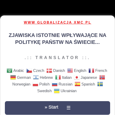
WWW GLOBALIZACJA XMC PL
ZJAWISKA ISTOTNIE WPŁYWAJĄCE NA
POLITYKĘ PAŃSTW NA ŚWIECIE...
.:: TRANSLATOR ::.
Arabic
Czech
Danish
English
French
German
Hebrew
Italian
Japanese
Norwegian
Polish
Russian
Spanish
Swedish
Ukrainian
» Start
☰