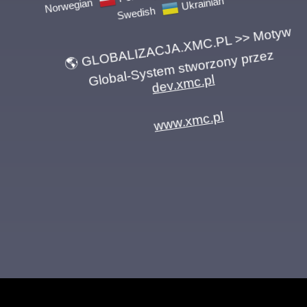
Swedish
Ukrainian
🌎 GLOBALIZACJA.XMC.PL >> Motyw
Global-System stworzony przez
dev.xmc.pl
www.xmc.pl