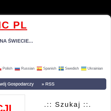
C PL
A ŚWIECIE...
Polish
Russian
Spanish
Swedish
Ukrainian
wój Gospodarczy
» RSS
.:: Szukaj ::.
JI