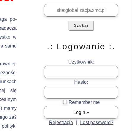
aga po­
Szukaj
 badacza
ystko w
.: Logowanie :.
, a samo
Użytkownik:
rawniej:
leżności
arunkach
Hasło:
cej się
Realnym
Remember me
gu) mamy
rego zaś
Rejestracja
|
Lost password?
polityki