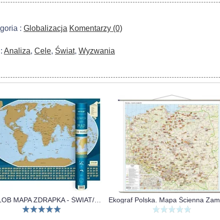
goria :
Globalizacja
Komentarzy (0)
 :
Analiza
,
Cele
,
Świat
,
Wyzwania
ARTGLOB MAPA ZDRAPKA - ŚWIAT/THE WORD 1:50 000 000 W.ANG