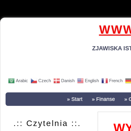
WWW
ZJAWISKA IS
Arabic
Czech
Danish
English
French
» Start
» Finanse
» 
.:: Czytelnia ::.
WY