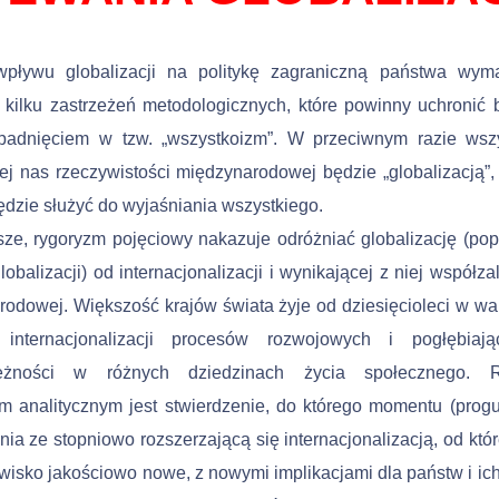
wpływu globalizacji na politykę zagraniczną państwa wym
 kilku zastrzeżeń metodologicznych, które powinny uchronić
padnięciem w tzw. „wszystkoizm”. W przeciwnym razie wsz
ej nas rzeczywistości międzyna­rodowej będzie „globalizacją”
ędzie służyć do wyjaśniania wszystkiego.
ze, rygoryzm pojęciowy nakazuje odróżniać globalizację (pop
lobalizacji) od internacjonalizacji i wynikającej z niej współza
odowej. Większość krajów świata żyje od dzie­sięcioleci w w
 internacjonalizacji procesów rozwojowych i pogłębiają
leżności w różnych dziedzinach życia społecznego. 
m analitycznym jest stwierdzenie, do którego momentu (pro
nia ze stopniowo rozszerzającą się internacjonalizacją, od któ
jawisko jakościowo nowe, z nowymi implikacjami dla państw i ich 