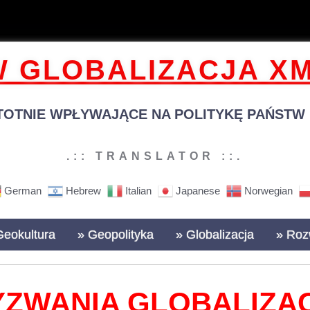
 GLOBALIZACJA XM
TOTNIE WPŁYWAJĄCE NA POLITYKĘ PAŃSTW N
.:: TRANSLATOR ::.
German
Hebrew
Italian
Japanese
Norwegian
Geokultura
» Geopolityka
» Globalizacja
» Roz
ZWANIA GLOBALIZAC