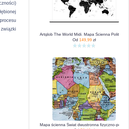
czności)
łębionej
 procesu
 związki
Artglob The World Midi. Mapa Ścienna Polityczna
Od
149,99
zł
Mapa ścienna Świat dwustronna fizyczno-polityczna 1:60 000 000