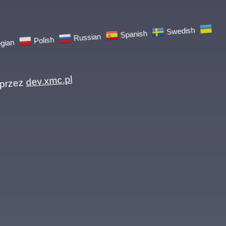
an
Polish
Russian
Spanish
Swedish
zez
dev.xmc.pl