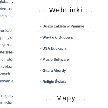
globalny
.:: WebLinki ::.
owiem do
zacja –
» Dusza zaklęta w Pianinie
arunkach
» Wiertarki Budowa
polityką
tyczne,
» USA Edukacja
telskie­
ich sto­
» Music Software
przekra­
» Gitara Akordy
znych i
esowania
» Religie Świata
 mię­dzy
.:: Mapy ::.
olityka-