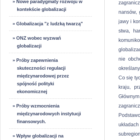
» Nowe paradygmaty rozwoju w
zagranicz
kontekście globalizacji
nansów, g
jawy i ko
» Globalizacja "z ludzką twarzą"
stwa, han
» ONZ wobec wyzwań
komuniko
globalizacji
globaliza
nie obcho
» Próby zapewnienia
skuteczności regulacji
określany
międzynarodowej przez
Co się ty
spójność polityki
kraju, p
ekonomicznej
Głównym
» Próby wzmocnienia
zagranicz
międzynarodowych instytucji
Podstawo
finansowych.
układach
subregio
» Wpływ globalizacji na