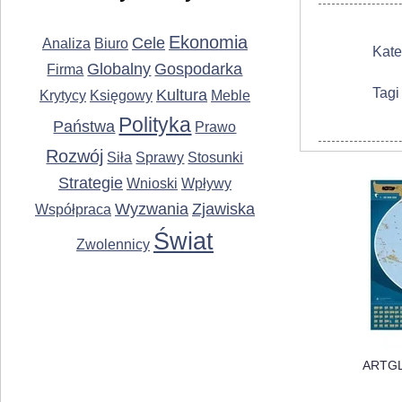
Ekonomia
Cele
Analiza
Biuro
Kate
Globalny
Gospodarka
Firma
Tagi
Kultura
Krytycy
Księgowy
Meble
Polityka
Państwa
Prawo
Rozwój
Siła
Sprawy
Stosunki
Strategie
Wnioski
Wpływy
Wyzwania
Zjawiska
Współpraca
Świat
Zwolennicy