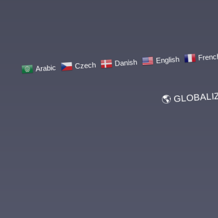
Arabic
Czech
Danish
English
French
🌎 GLOBALIZACJ