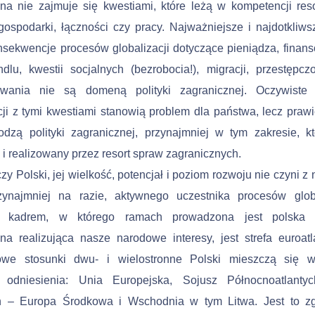
na nie zajmuje się kwestiami, które leżą w kompetencji reso
ospodarki, łączności czy pracy. Najważniejsze i najdotkliws
nsekwencje procesów globalizacji dotyczące pieniądza, finan
dlu, kwestii socjalnych (bezrobocia!), migracji, przestępcz
wania nie są domeną polityki zagranicznej. Oczywiste 
cji z tymi kwestiami stanowią problem dla państwa, lecz praw
­dzą polityki zagranicznej, przynajmniej w tym zakresie, kt
 i realizowany przez resort spraw zagranicznych.
czy Polski, jej wielkość, potencjał i poziom rozwoju nie czyni z
rzynajmniej na razie, aktywnego uczestnika procesów globa
 kadrem, w którego ramach prowadzona jest polska po
na realizująca nasze narodowe interesy, jest strefa euroatl
we stosunki dwu- i wielostronne Polski mieszczą się w
 odniesienia: Unia Europejska, Sojusz Północnoatlantyc
n – Europa Środkowa i Wschodnia w tym Litwa. Jest to z