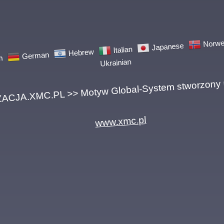
German
Hebrew
Italian
Japanese
Norwegi
Ukrainian
A.XMC.PL >> Motyw Global-System stworzony pr
www.xmc.pl