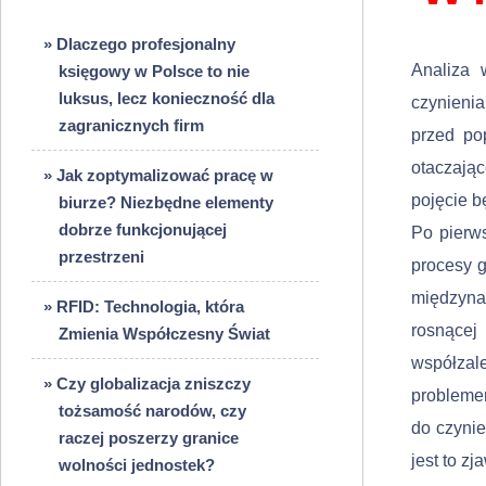
» Dlaczego profesjonalny
Analiza 
księgowy w Polsce to nie
luksus, lecz konieczność dla
czynienia
zagranicznych firm
przed po
otaczając
» Jak zoptymalizować pracę w
pojęcie b
biurze? Niezbędne elementy
dobrze funkcjonującej
Po pierws
przestrzeni
procesy g
międzynar
» RFID: Technologia, która
rosnącej
Zmienia Współczesny Świat
współza
» Czy globalizacja zniszczy
probleme
tożsamość narodów, czy
do czynie
raczej poszerzy granice
jest to z
wolności jednostek?