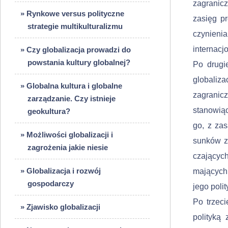
zagranicz
» Rynkowe versus polityczne
zasięg p
strategie multikulturalizmu
czynien
internacj
» Czy globalizacja prowadzi do
powstania kultury globalnej?
Po drugi
globaliza
» Globalna kultura i globalne
zagranic
zarządzanie. Czy istnieje
stanowią
geokultura?
go, z zas
» Możliwości globalizacji i
sunków ze
zagrożenia jakie niesie
czającyc
» Globalizacja i rozwój
mających
gospodarczy
jego polit
Po trzeci
» Zjawisko globalizacji
polityką 