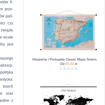
rtów fi­
ze prze­
sów pań­
ości czy
związki
ie wcale
óry jest
 naszego
Hiszpania I Portugalia Classic Mapa Ścienna Polityczna 1:2 074 000
Od
85,00
zł
lizacji.
­lityka
antycka.
 trzech
ki oraz
godne z