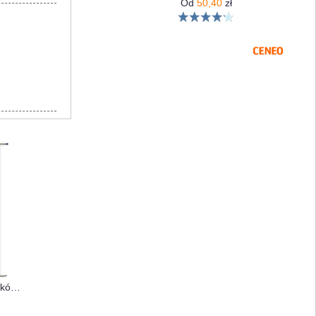
Od
50,40
zł
Ekograf Polska. Mapa Ścienna Zamków 1:700 000