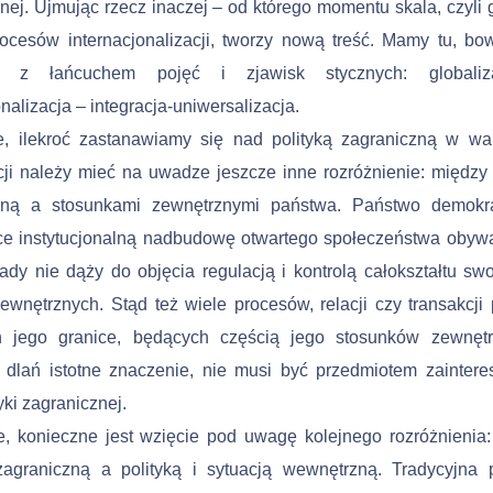
nej. Ujmując rzecz inaczej – od którego momentu skala, czyli 
rocesów internacjonalizacji, tworzy nową treść. Mamy tu, b
ia z łańcuchem pojęć i zjawisk stycznych: globali
onalizacja – integracja-uniwersalizacja.
e, ilekroć zastanawiamy się nad polityką zagraniczną w w
cji należy mieć na uwadze jeszcze inne rozróżnienie: między 
zną a stosunkami zewnętrznymi państwa. Państwo demokra
ce instytucjonalną nadbudowę otwartego społeczeństwa obywa
ady nie dąży do objęcia regulacją i kontrolą całokształtu swo
wnętrznych. Stąd też wiele procesów, relacji czy transakcji 
h jego granice, będących częścią jego stosunków zewnętr
 dlań istotne znaczenie, nie musi być przedmiotem zainter
yki zagranicznej.
e, konieczne jest wzięcie pod uwagę kolejnego rozróżnienia:
zagraniczną a polityką i sytuacją wewnętrzną. Tradycyjna p