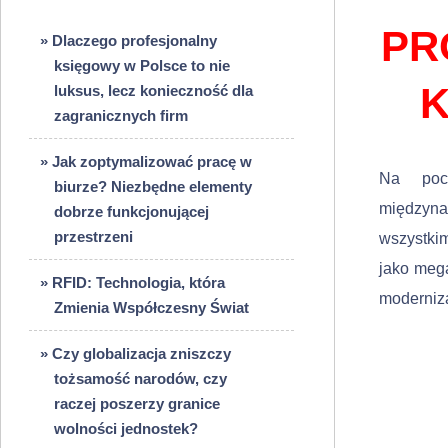
PR
» Dlaczego profesjonalny
księgowy w Polsce to nie
K
luksus, lecz konieczność dla
zagranicznych firm
» Jak zoptymalizować pracę w
Na pocz
biurze? Niezbędne elementy
międzyna
dobrze funkcjonującej
przestrzeni
wszystkim
jako mega
» RFID: Technologia, która
moderniza
Zmienia Współczesny Świat
» Czy globalizacja zniszczy
tożsamość narodów, czy
raczej poszerzy granice
wolności jednostek?