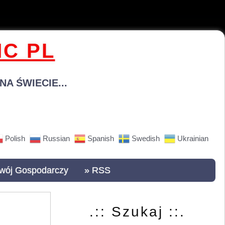
C PL
A ŚWIECIE...
Polish
Russian
Spanish
Swedish
Ukrainian
wój Gospodarczy
» RSS
.:: Szukaj ::.