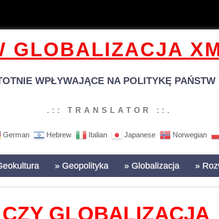
 GLOBALIZACJA XM
TOTNIE WPŁYWAJĄCE NA POLITYKĘ PAŃSTW N
.:: TRANSLATOR ::.
German
Hebrew
Italian
Japanese
Norwegian
Geokultura
» Geopolityka
» Globalizacja
» Roz
CZY GLOBALIZACJA