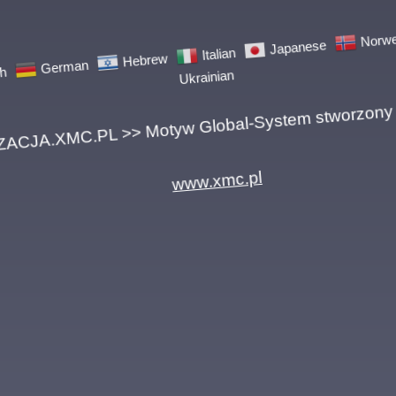
German
Hebrew
Italian
Japanese
Norwegi
Ukrainian
A.XMC.PL >> Motyw Global-System stworzony pr
www.xmc.pl