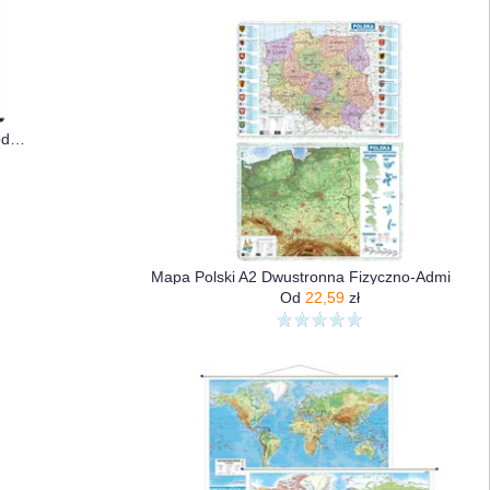
Polska E-Toll Mapa Ścienna Dla Młodego Kierowcy
Mapa Polski A2 Dwustronna Fizyczno-Administracyjna
Od
22,59
zł