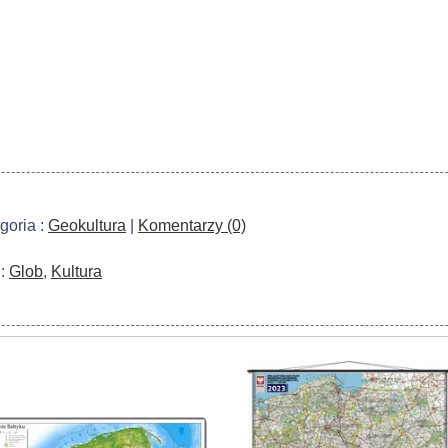
goria :
Geokultura
|
Komentarzy (0)
 :
Glob
,
Kultura