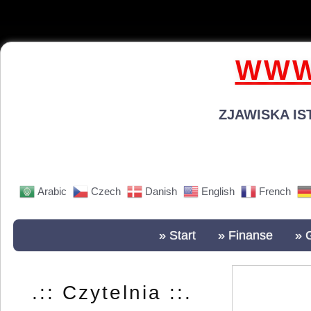
WWW
ZJAWISKA IS
Arabic
Czech
Danish
English
French
» Start
» Finanse
» 
.:: Czytelnia ::.