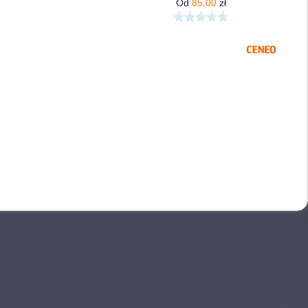
Od
85,00
zł