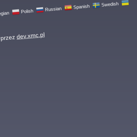
an
Polish
Russian
Spanish
Swedish
zez
dev.xmc.pl