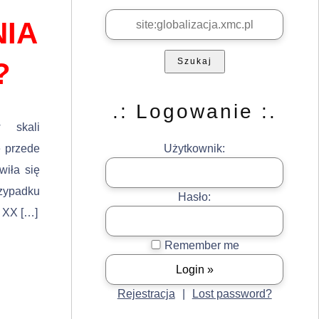
IA
Szukaj
?
.: Logowanie :.
 skali
e przede
Użytkownik:
wiła się
rzypadku
Hasło:
e XX […]
Remember me
Rejestracja
|
Lost password?